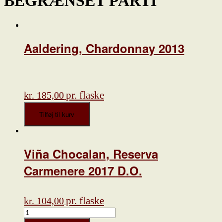
BEGRÆNSET PARTI
Aaldering, Chardonnay 2013
pr. flaske
kr.
185,00
Aaldering,
Tilføj til kurv
Chardonnay
2013
antal
Viña Chocalan, Reserva
Carmenere 2017 D.O.
pr. flaske
kr.
104,00
Viña
Chocalan,