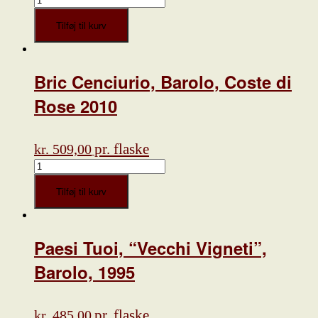
Meukow
✶✶✶✶✶
Tilføj til kurv
antal
Bric Cenciurio, Barolo, Coste di
Rose 2010
pr. flaske
kr.
509,00
Bric
Cenciurio,
Barolo,
Tilføj til kurv
Coste
di
Rose
2010
Paesi Tuoi, “Vecchi Vigneti”,
antal
Barolo, 1995
pr. flaske
kr.
485,00