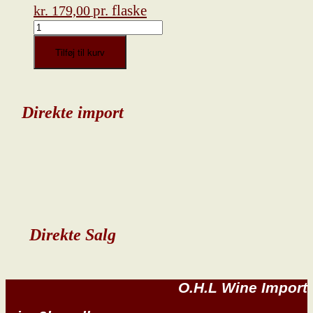
pr. flaske
kr.
179,00
Stringaio
IGT,
2006
Tilføj til kurv
"Supertoscana"
antal
Direkte import
Direkte Salg
O.H.L Wine Import