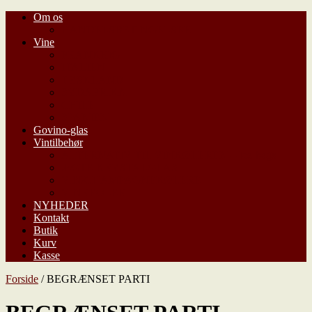
Om os
HANDELSBETINGELSER
Vine
FRANKRIG
ITALIEN
TYSKLAND
SYDAFRIKA
CHILE
SPANIEN
Govino-glas
Vintilbehør
ALTERNATIV TIL VINKØLEREN – Ice-bags
ÆGTE KRYSTALGLAS
VIN/CHAMPAGNEKØLERE
VINREOLER
NYHEDER
Kontakt
Butik
Kurv
Kasse
Forside
/ BEGRÆNSET PARTI