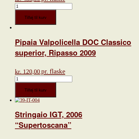
Paesi
Tuoi,
"Vecchi
Tilføj til kurv
Vigneti",
Barolo,
1995
antal
Pipaia Valpolicella DOC Classico
superior, Ripasso 2009
pr. flaske
kr.
120,00
Pipaia
Valpolicella
DOC
Tilføj til kurv
Classico
superior,
Ripasso
2009
Stringaio IGT, 2006
antal
“Supertoscana”