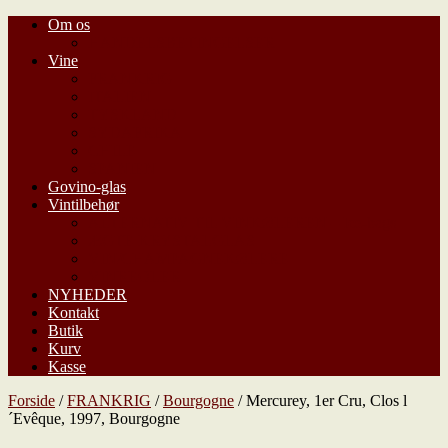
Om os
HANDELSBETINGELSER
Vine
FRANKRIG
ITALIEN
TYSKLAND
SYDAFRIKA
CHILE
SPANIEN
Govino-glas
Vintilbehør
ALTERNATIV TIL VINKØLEREN – Ice-bags
ÆGTE KRYSTALGLAS
VIN/CHAMPAGNEKØLERE
VINREOLER
NYHEDER
Kontakt
Butik
Kurv
Kasse
Forside
/
FRANKRIG
/
Bourgogne
/ Mercurey, 1er Cru, Clos l
´Evêque, 1997, Bourgogne