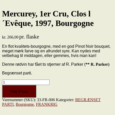
Mercurey, 1er Cru, Clos l
´Evêque, 1997, Bourgogne
pr. flaske
kr.
266,00
En flot kvalitets-bourgogne, med en god Pinot Noir bouquet,
meget mørk farve og en afrundet syre. Kan nydes med
velbehag til middagen, eller gemmes, hvis man kan!
Denne rødvin har fået to stjerner af R. Parker (
** R. Parker)
Begrænset parti.
Mercurey,
1er
Cru,
Tilføj til kurv
Clos
Varenummer (SKU):
33-FR-006
Kategorier:
BEGRÆNSET
l
PARTI
,
Bourgogne
,
FRANKRIG
´Evêque,
1997,
Bourgogne