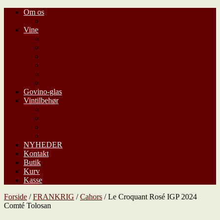
Om os
HANDELSBETINGELSER
Vine
FRANKRIG
ITALIEN
TYSKLAND
SYDAFRIKA
CHILE
SPANIEN
Govino-glas
Vintilbehør
ALTERNATIV TIL VINKØLEREN – Ice-bags
ÆGTE KRYSTALGLAS
VIN/CHAMPAGNEKØLERE
VINREOLER
NYHEDER
Kontakt
Butik
Kurv
Kasse
Forside
/
FRANKRIG
/
Cahors
/ Le Croquant Rosé IGP 2024
Comté Tolosan