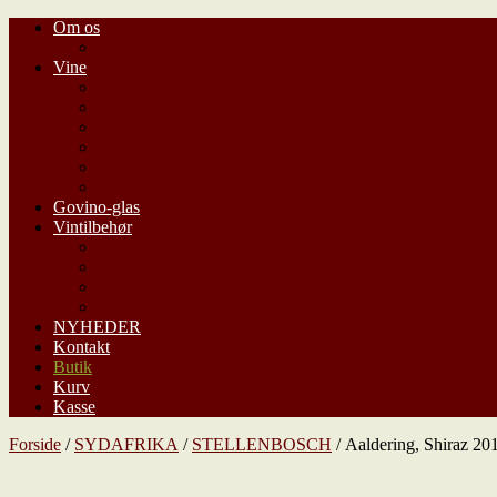
Om os
HANDELSBETINGELSER
Vine
FRANKRIG
ITALIEN
TYSKLAND
SYDAFRIKA
CHILE
SPANIEN
Govino-glas
Vintilbehør
ALTERNATIV TIL VINKØLEREN – Ice-bags
ÆGTE KRYSTALGLAS
VIN/CHAMPAGNEKØLERE
VINREOLER
NYHEDER
Kontakt
Butik
Kurv
Kasse
Forside
/
SYDAFRIKA
/
STELLENBOSCH
/ Aaldering, Shiraz 20