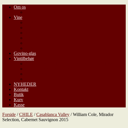
Om os
HANDELSBETINGELSER
Vine
FRANKRIG
ITALIEN
TYSKLAND
SYDAFRIKA
CHILE
SPANIEN
Govino-glas
Vintilbehør
ALTERNATIV TIL VINKØLEREN – Ice-bags
ÆGTE KRYSTALGLAS
VIN/CHAMPAGNEKØLERE
VINREOLER
NYHEDER
Kontakt
Butik
Kurv
Kasse
Forside
/
CHILE
/
Casablanca Valley
/ William Cole, Mirador
Selection, Cabernet Sauvignon 2015