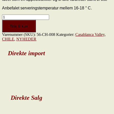
Anbefalet serveringstemperatur mellem 16-18 ° C.
William
Cole,
Mirador
Tilføj til kurv
Selection,
Varenummer (SKU):
56-CH-008
Kategorier:
Casablanca Valley
,
Cabernet
CHILE
,
NYHEDER
Sauvignon
2015
antal
Direkte import
Direkte Salg