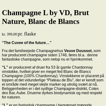
Champagne L by VD, Brut
Nature, Blanc de Blancs
pr. flaske
kr.
399,00
“The Cuvee of the future…”
Fra det familieejede Champagnehus
Veuve Doussot,
som
har produceret champagne siden 1746, føres bl.a. denne
fantastiske champagne, som netop nu er hjemkommet.
“L”
er produceret af druer fra 53 år gamle Chardonnay
vinstokke, hvilket giver en meget fed Blanc de Blancs
Champagne (100% Chardonnay). Vinstokkene er placeret på
toppen af det vidunderlige “Plateau de Blu”, der er kendt som
et område med meget stejle marker og utrolig svært at nå.
Beliggenheden er i det sydlige Champagne-distrikt, Cotes
des Bar, Aube. Druerne dyrkes biodynamisk og med respekt
for naturen.
“L”
er en fantastisk champagne i begrænset mængde.