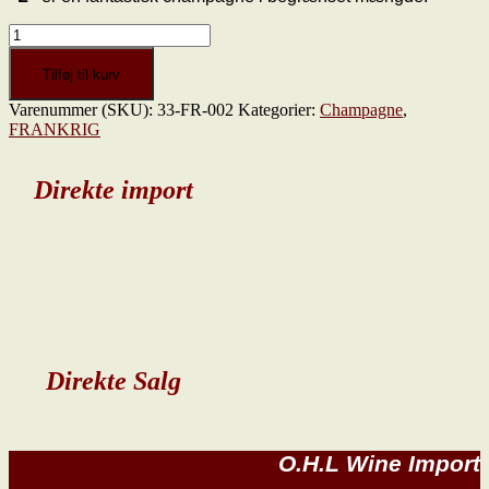
Champagne
L
by
Tilføj til kurv
VD,
Varenummer (SKU):
33-FR-002
Kategorier:
Champagne
,
Brut
FRANKRIG
Nature,
Blanc
de
Direkte import
Blancs
antal
Direkte Salg
O.H.L Wine Import