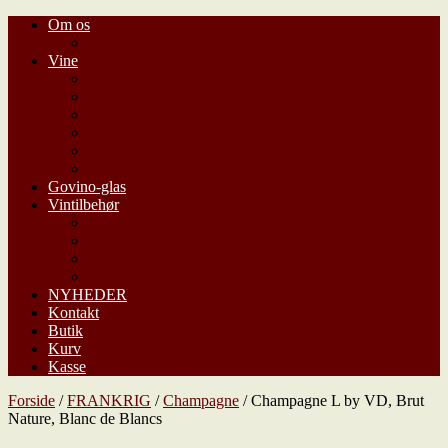
Om os
HANDELSBETINGELSER
Vine
FRANKRIG
ITALIEN
TYSKLAND
SYDAFRIKA
CHILE
SPANIEN
Govino-glas
Vintilbehør
ALTERNATIV TIL VINKØLEREN – Ice-bags
ÆGTE KRYSTALGLAS
VIN/CHAMPAGNEKØLERE
VINREOLER
NYHEDER
Kontakt
Butik
Kurv
Kasse
Forside
/
FRANKRIG
/
Champagne
/ Champagne L by VD, Brut
Nature, Blanc de Blancs