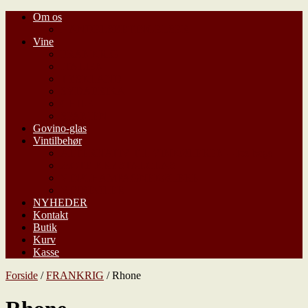
Om os
HANDELSBETINGELSER
Vine
FRANKRIG
ITALIEN
TYSKLAND
SYDAFRIKA
CHILE
SPANIEN
Govino-glas
Vintilbehør
ALTERNATIV TIL VINKØLEREN – Ice-bags
ÆGTE KRYSTALGLAS
VIN/CHAMPAGNEKØLERE
VINREOLER
NYHEDER
Kontakt
Butik
Kurv
Kasse
Forside
/
FRANKRIG
/ Rhone