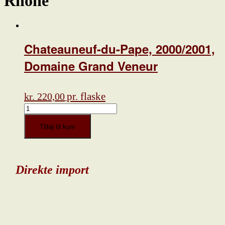
Rhone
Chateauneuf-du-Pape, 2000/2001,
Domaine Grand Veneur
pr. flaske
kr.
220,00
Chateauneuf-
du-
Pape,
Tilføj til kurv
2000/2001,
Domaine
Grand
Veneur
Direkte import
antal